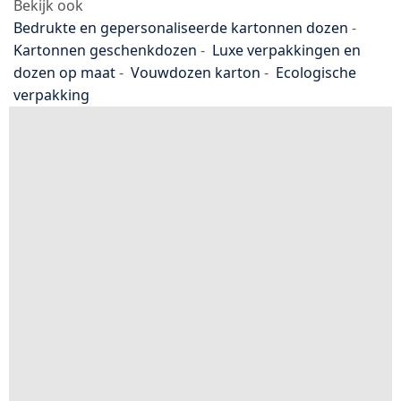
bedrijf.
Vraag een offerte aan of neem contact op voor een
vrijblijvend adviesgesprek.
offerte
contact
Bekijk ook
Bedrukte en gepersonaliseerde kartonnen dozen
-
Kartonnen geschenkdozen
-
Luxe verpakkingen en
dozen op maat
-
Vouwdozen karton
-
Ecologische
verpakking