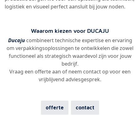
Verpakkingsoplossingen spelen een belangrijke rol in
de optimalisatie van processen, kostenbeheersing en
klantbeleving. Door te investeren in een doordachte
verpakking, creëer je een competitief voordeel op
lange termijn.
Van concept tot realisatie
Ducaju begeleidt bedrijven bij het ontwikkelen van
verpakkingsoplossingen op maat. Van eerste idee tot
productie zorgen we voor een oplossing die technisch,
logistiek en visueel perfect aansluit bij jouw noden.
Waarom kiezen voor DUCAJU
Ducaju
combineert technische expertise en ervaring
om verpakkingsoplossingen te ontwikkelen die zowel
functioneel als strategisch waardevol zijn voor jouw