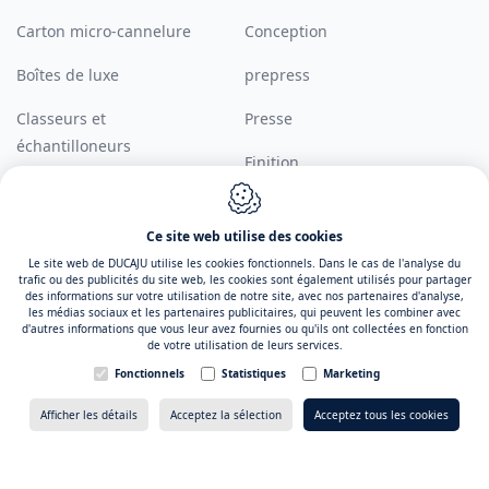
Carton micro-cannelure
Conception
Boîtes de luxe
prepress
Classeurs et
Presse
échantilloneurs
Finition
Présentoirs
Ce site web utilise des cookies
Plan de site
Contact
Le site web de DUCAJU utilise les cookies fonctionnels. Dans le cas de l'analyse du
trafic ou des publicités du site web, les cookies sont également utilisés pour partager
des informations sur votre utilisation de notre site, avec nos partenaires d'analyse,
Inspiration
DUCAJU
les médias sociaux et les partenaires publicitaires, qui peuvent les combiner avec
Joseph Cardijnstraat 4
d'autres informations que vous leur avez fournies ou qu'ils ont collectées en fonction
À propos de DUCAJU
de votre utilisation de leurs services.
9420
Erpe-Mere
Fonctionnels
Statistiques
Marketing
Expériences de clients
Devis
→
Tél. :
+32 53 80 65 00
Afficher les détails
Acceptez la sélection
Acceptez tous les cookies
Jobs
E-mail :
info@ducaju.com
Contact