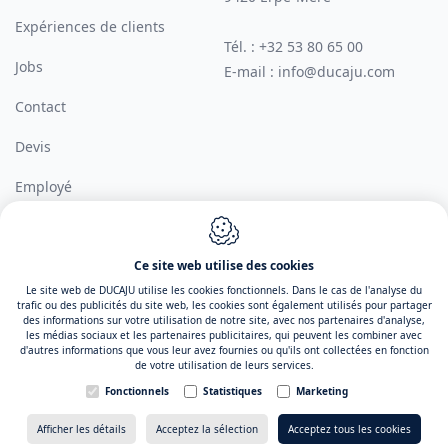
Expériences de clients
Tél. :
+32 53 80 65 00
Jobs
E-mail :
info@ducaju.com
Contact
Devis
Employé
Ce site web utilise des cookies
Conception du site web par IDcreation 2026
Le site web de DUCAJU utilise les cookies fonctionnels. Dans le cas de l'analyse du
Cookie policy
Politique de confidentialité
Conditions generales de
trafic ou des publicités du site web, les cookies sont également utilisés pour partager
des informations sur votre utilisation de notre site, avec nos partenaires d'analyse,
vente
Sitemap
les médias sociaux et les partenaires publicitaires, qui peuvent les combiner avec
d'autres informations que vous leur avez fournies ou qu'ils ont collectées en fonction
de votre utilisation de leurs services.
Fonctionnels
Statistiques
Marketing
Devis
→
Afficher les détails
Acceptez la sélection
Acceptez tous les cookies