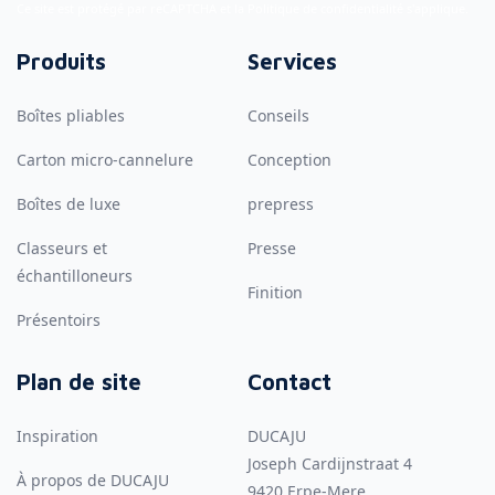
Ce site est protégé par reCAPTCHA et la
Politique de confidentialité
s'applique.
Produits
Services
Boîtes pliables
Conseils
Carton micro-cannelure
Conception
Boîtes de luxe
prepress
Classeurs et
Presse
échantilloneurs
Finition
Présentoirs
Plan de site
Contact
Inspiration
DUCAJU
Joseph Cardijnstraat 4
À propos de DUCAJU
9420
Erpe-Mere