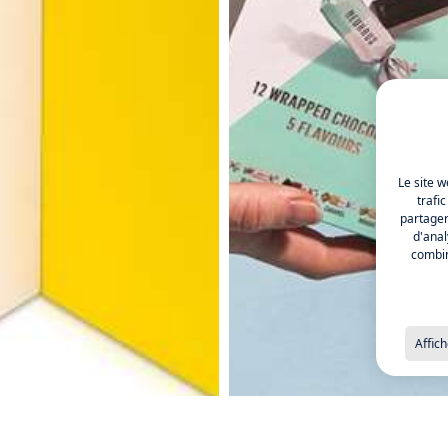
Le site w
trafi
partager
d'anal
combin
Affich