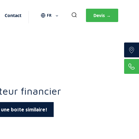
Contact
Devis
→
FR
teur financier
 une boîte similaire!