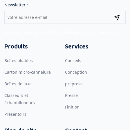
Newsletter :
Ce site est protégé par reCAPTCHA et la
Politique de confidentialité
s'applique.
Produits
Services
Boîtes pliables
Conseils
Carton micro-cannelure
Conception
Boîtes de luxe
prepress
Classeurs et
Presse
échantilloneurs
Finition
Présentoirs