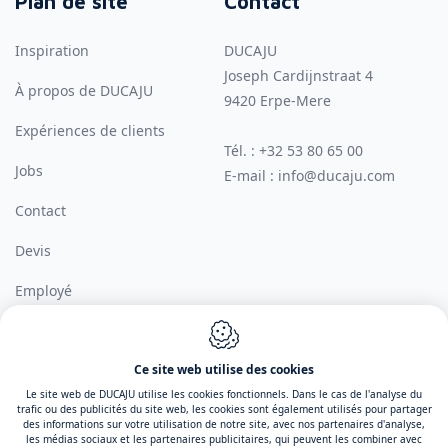
Plan de site
Contact
Inspiration
DUCAJU
Joseph Cardijnstraat 4
À propos de DUCAJU
9420
Erpe-Mere
Expériences de clients
Tél. :
+32 53 80 65 00
Jobs
E-mail :
info@ducaju.com
Contact
Devis
Employé
Ce site web utilise des cookies
Conception du site web par IDcreation 2026
Le site web de DUCAJU utilise les cookies fonctionnels. Dans le cas de l'analyse du
Cookie policy
Politique de confidentialité
Conditions generales de
trafic ou des publicités du site web, les cookies sont également utilisés pour partager
des informations sur votre utilisation de notre site, avec nos partenaires d'analyse,
vente
Sitemap
les médias sociaux et les partenaires publicitaires, qui peuvent les combiner avec