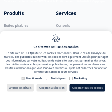
Ce site est protégé par reCAPTCHA et la
Politique de confidentialité
s'applique.
Produits
Services
Boîtes pliables
Conseils
Carton micro-cannelure
Conception
Boîtes de luxe
prepress
Ce site web utilise des cookies
Le site web de DUCAJU utilise les cookies fonctionnels. Dans le cas de l'analyse du
Classeurs et
Presse
trafic ou des publicités du site web, les cookies sont également utilisés pour partager
des informations sur votre utilisation de notre site, avec nos partenaires d'analyse,
échantilloneurs
les médias sociaux et les partenaires publicitaires, qui peuvent les combiner avec
Finition
d'autres informations que vous leur avez fournies ou qu'ils ont collectées en fonction
Présentoirs
de votre utilisation de leurs services.
Fonctionnels
Statistiques
Marketing
Plan de site
Contact
Devis
→
Afficher les détails
Acceptez la sélection
Acceptez tous les cookies
Inspiration
DUCAJU
Joseph Cardijnstraat 4
À propos de DUCAJU
9420
Erpe-Mere