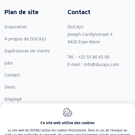
Plan de site
Contact
Inspiration
DUCAJU
Joseph Cardijnstraat 4
À propos de DUCAJU
9420
Erpe-Mere
Expériences de clients
Tél. :
+32 53 80 65 00
Jobs
E-mail :
info@ducaju.com
Contact
Devis
Employé
Ce site web utilise des cookies
Conception du site web par IDcreation 2026
Le site web de DUCAJU utilise les cookies fonctionnels. Dans le cas de l'analyse du
Cookie policy
Politique de confidentialité
Conditions generales de
trafic ou des publicités du site web, les cookies sont également utilisés pour partager